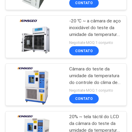
tamanho interno de
CONTROLE
CONTATO
6.5KW 50×60×50
DA
-20 ℃ ~ a câmara de aço
QUALIDADE
inoxidável do teste da
umidade da temperatura
CONTACTE-
de 100 ℃ fácil se opera
Negotiate MOQ:1 conjunto
com uma garantia do ano
NOS
CONTATO
Câmara do teste da
PEÇA
umidade da temperatura
UMAS
do controle do clima de
TEMI 880 com
CITAÇÕES
Negotiate MOQ:1 conjunto
compressor de
CONTATO
Tecumseh
MAPA
20% ~ tela táctil do LCD
DO
da câmara do teste da
SITE
umidade da temperatura