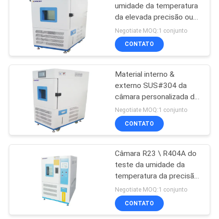
umidade da temperatura
da elevada precisão ou
operação do PC
Negotiate MOQ:1 conjunto
CONTATO
Material interno &
externo SUS#304 da
câmara personalizada do
teste da umidade da
Negotiate MOQ:1 conjunto
temperatura
CONTATO
Câmara R23 \ R404A do
teste da umidade da
temperatura da precisão
alta que refrigera o
Negotiate MOQ:1 conjunto
líquido
CONTATO