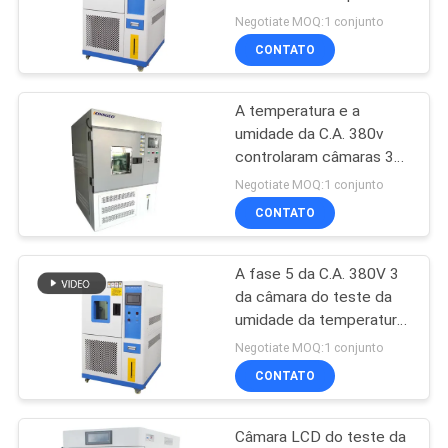
da segurança 80L do RH
Negotiate MOQ:1 conjunto
de 98%
CONTATO
PRIVACY
POLICY
A temperatura e a
umidade da C.A. 380v
controlaram câmaras 3
linhas da fase 5
Negotiate MOQ:1 conjunto
CONTATO
A fase 5 da C.A. 380V 3
da câmara do teste da
umidade da temperatura
constante alinha
Negotiate MOQ:1 conjunto
CONTATO
Câmara LCD do teste da