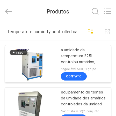
2026
GUANGDONG
KEJIAN
Produtos
INSTRUMENT
CO.,LTD.
All
Rights
Reserved.
CASA
temperature humidity controlled cabinets fabricação o
PRODUTOS
a umidade da
temperatura 225L
SOBRE
controlou armários,
NÓS
câmara alta da baixa
negociável MOQ:1 grupo
temperatura de RH20%
CONTATO
EXCURSÃO
equipamento de testes
DA
da umidade dos armários
FÁBRICA
controlados da umidade
da temperatura do
Negotiate MOQ:1 conjunto