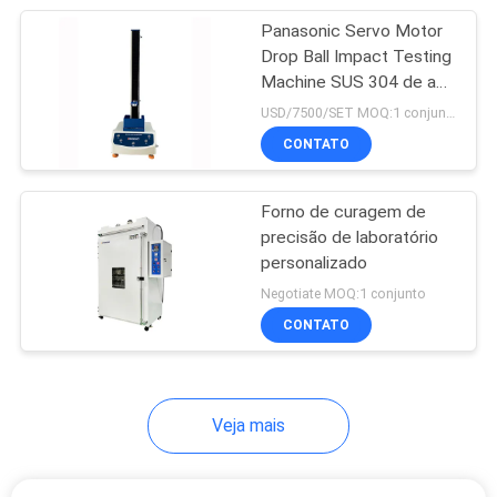
Panasonic Servo Motor
24
Drop Ball Impact Testing
Máquina de teste da
Machine SUS 304 de aço
inoxidável
USD/7500/SET MOQ:1 conjunto
compressão da
CONTATO
caixa
Forno de curagem de
precisão de laboratório
personalizado
7
Negotiate MOQ:1 conjunto
Máquina de testes
CONTATO
UV
Veja mais