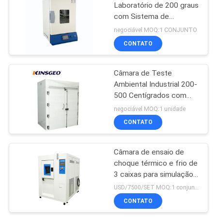
Laboratório de 200 graus
com Sistema de
52
Aquecimento PID+S.S.R,
negociável MOQ:1 CONJUNTO
Aço Inoxidável SUS 304
Máquina de ensaio
CONTATO
e Precisão de ±0,3°C
de plástica
Câmara de Teste
Ambiental Industrial 200-
500 Centígrados com
Controle
negociável MOQ:1 unidade
Microcomputadorizado
CONTATO
54
PID e Tamanho
Personalizado
Máquina de teste de
Câmara de ensaio de
choque térmico e frio de
borracha
3 caixas para simulação
de ambiente de
USD/7500/SET MOQ:1 conjunto
laboratório
CONTATO