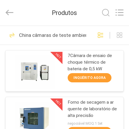
2026
GUANGDONG
KEJIAN
Produtos
INSTRUMENT
CO.,LTD.
All
Rights
Reserved.
CASA
397
China câmaras de teste ambiental
Máquinas de teste
PRODUTOS
universais
HOT
7Câmara de ensaio de
choque térmico de
SOBRE
bateria de 0,5 kW
NÓS
INQUÉRITO AGORA
153
EXCURSÃO
Equipamento de
HOT
Forno de secagem a ar
DA
quente de laboratório de
FÁBRICA
teste da adesão da
alta precisão
negociável MOQ:1 Set
casca