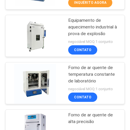
CONTROLE
INQUÉRITO AGORA
DA
Equipamento de
QUALIDADE
50
aquecimento industrial à
prova de explosão
Máquina de
CONTACTE-
negociável MOQ:1 conjunto
revestimento do
CONTATO
NOS
laboratório
Forno de ar quente de
PEÇA
temperatura constante
UMAS
de laboratório
74
CITAÇÕES
negociável MOQ:1 conjunto
Câmara de ensaio
CONTATO
MAPA
de umidade
Forno de ar quente de
DO
temperatura
alta precisão
SITE