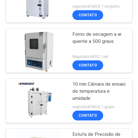
negociável MOQ:1 conjunto
CONTATO
PRIVACY
20
POLICY
Equipamento de
Forno de secagem a ar
quente a 500 graus
teste do pacote
Negotiate MOQ:1 set
CONTATO
10 min Câmara de ensaio
167
de temperatura e
câmaras de teste
umidade
negociável MOQ:1 grupo
ambiental
CONTATO
Estufa de Precisão de