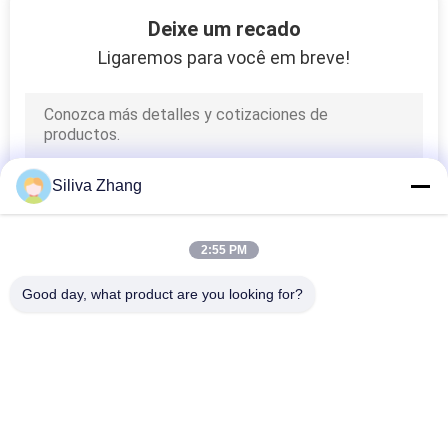
10
Deixe um recado
Máquinas de testes
Ligaremos para você em breve!
da bagagem
Siliva Zhang
45
2:55 PM
máquinas de
Good day, what product are you looking for?
medição
Categorias populares
Todos
coordenadas
Máquinas De Teste 
Equipamento De 
Universais
Teste Da Adesão Da 
Casca
13