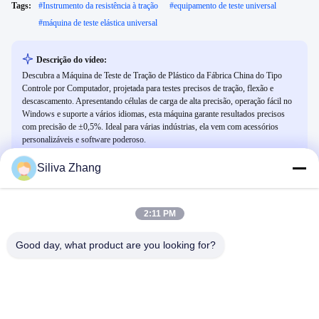
Tags:
#
Instrumento da resistência à tração
#
equipamento de teste universal
#
máquina de teste elástica universal
Descrição do vídeo:
Descubra a Máquina de Teste de Tração de Plástico da Fábrica China do Tipo
Controle por Computador, projetada para testes precisos de tração, flexão e
descascamento. Apresentando células de carga de alta precisão, operação fácil no
Windows e suporte a vários idiomas, esta máquina garante resultados precisos
com precisão de ±0,5%. Ideal para várias indústrias, ela vem com acessórios
personalizáveis e software poderoso.
Siliva Zhang
Vídeos Relacionados
2:11 PM
Good day, what product are you looking for?
01:10
02:05
teste de resistência à tração
Como calibrar o sensor da máquina
de ensaio de tração
Máquina De Ensaio Universal