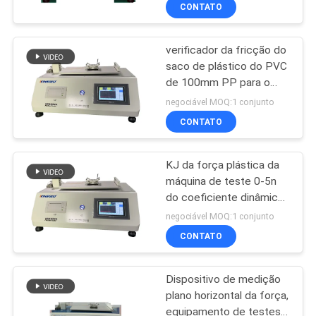
da fricção do verificador
CONTROLE
CONTATO
da fricção
DA
verificador da fricção do
QUALIDADE
50
saco de plástico do PVC
de 100mm PP para o
Máquina de
CONTACTE-
filme e a folha
negociável MOQ:1 conjunto
revestimento do
NOS
CONTATO
laboratório
KJ da força plástica da
PEÇA
máquina de teste 0-5n
UMAS
do coeficiente dinâmico
74
da fricção para o filme
CITAÇÕES
negociável MOQ:1 conjunto
Câmara de ensaio
CONTATO
MAPA
de umidade
Dispositivo de medição
DO
temperatura
plano horizontal da força,
SITE
equipamento de testes