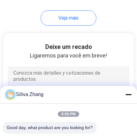
24
Veja mais
Máquina de teste da
compressão da
caixa
Deixe um recado
Ligaremos para você em breve!
7
Máquina de testes
Siliva Zhang
UV
6:06 PM
Good day, what product are you looking for?