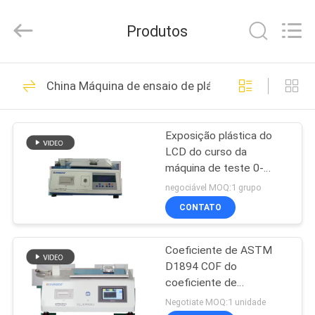
2026
GUANGDONG
KEJIAN
Produtos
INSTRUMENT
CO.,LTD.
All
Rights
Reserved.
CASA
397
China Máquina de ensaio de plástica
Máquinas de teste
PRODUTOS
universais
Exposição plástica do
LCD do curso da
SOBRE
máquina de teste 0-
NÓS
150mm da fricção COF
negociável MOQ:1 grupo
CONTATO
153
EXCURSÃO
Equipamento de
Coeficiente de ASTM
DA
D1894 COF do
FÁBRICA
teste da adesão da
coeficiente de
equipamento de testes
Negotiate MOQ:1 unidade
casca