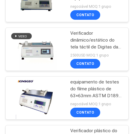
da fricção de 5n COF
negociável MOQ:1 grupo
CONTATO
PRIVACY
20
POLICY
Equipamento de
Verificador
dinâmico/estático do
teste do pacote
tela táctil de Digitas da
fricção do coeficiente
2500USD MOQ:1 grupo
CONTATO
equipamento de testes
167
do filme plástico de
câmaras de teste
63×63mm ASTM D1894
5N COF
negociável MOQ:1 grupo
ambiental
CONTATO
Verificador plástico do