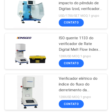
impacto do pêndulo de
Digitas Izod, verificador
52
plástico do impacto de
USD/1700/SET MOQ:1 grupo
Charpy
Máquina de ensaio
CONTATO
de plástica
ISO quente 1133 do
verificador de Rate
Digital Melt Flow Index
para MFI plástico
1280USD MOQ:1 grupo
CONTATO
54
Máquina de teste de
Verificador elétrico do
índice do fluxo do
borracha
derretimento da
determinação dos
1280USD MOQ:1 grupo
polímeros para a MVR de
CONTATO
MFI