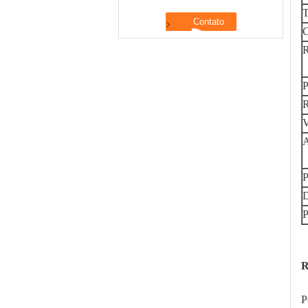
T
C
R
P
R
V
A
P
D
P
R
P