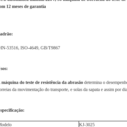
om 12 meses de garantia
adrão:
IN-53516, ISO-4649, GB/T9867
sos:
 máquina do teste de resistência da abrasão
determina o desempenho
orreias da movimentação do transporte, e solas da sapata e assim por dia
specificação:
Modelo
KJ-3025