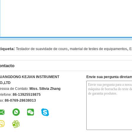
,
,
tiqueta:
Testador de suavidade de couro
material de testes de equipamentos
E
ontacto
UANGDONG KEJIAN INSTRUMENT
Envie sua pergunta direta
O.,LTD
essoa de Contato:
Miss. Silivia Zhang
elefone:
86-13925519875
ax:
86-0769-28638013