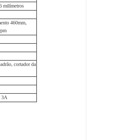
6 milímetros
mento 460mm,
0rpm
adrão, cortador da
z 3A