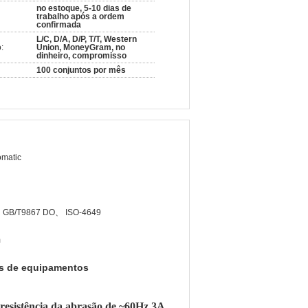
no estoque, 5-10 dias de
trabalho após a ordem
confirmada
L/C, D/A, D/P, T/T, Western
:
Union, MoneyGram, no
dinheiro, compromisso
100 conjuntos por mês
matic
 GB/T9867 DO、 ISO-4649
m
es de equipamentos
resistência da abrasão de ~60Hz 3A