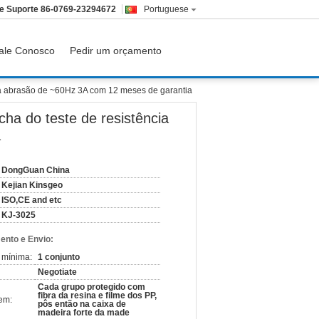
e Suporte
86-0769-23294672
Portuguese
ale Conosco
Pedir um orçamento
da abrasão de ~60Hz 3A com 12 meses de garantia
ha do teste de resistência
a
DongGuan China
Kejian Kinsgeo
ISO,CE and etc
KJ-3025
nto e Envio:
 mínima:
1 conjunto
Negotiate
Cada grupo protegido com
fibra da resina e filme dos PP,
em:
pôs então na caixa de
madeira forte da made