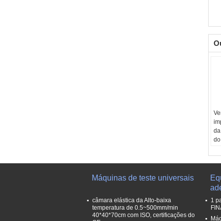
O
Ve
im
da
do
co
Fo
de
Ga
Máquinas de teste universais
Eq
Ap
ad
No
câmara elástica da Alto-baixa
1 p
SA
temperatura de 0.5~500mm/min
FIN
E5
40*40*70cm com ISO, certificações do
Máq