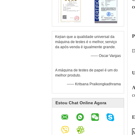
c
P
Kejian que a qualidade universal da
máquina de testes é o melhor, serviço
da após-venda é igualmente grande.
D
—— Oscar Vargas
A máquina de testes de papel é um do
U
melhor produto.
—— Kritsana Praikongkadhrama
A
c
Estou Chat Online Agora
E