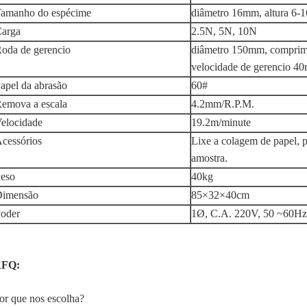
amanho do espécime
diâmetro 16mm, altura 6-1
arga
2.5N, 5N, 10N
oda de gerencio
diâmetro 150mm, compri
velocidade de gerencio 4
apel da abrasão
60#
emova a escala
4.2mm/R.P.M.
elocidade
19.2m/minute
cessórios
Lixe a colagem de papel, p
amostra.
eso
40kg
imensão
85×32×40cm
oder
1Ø, C.A. 220V, 50 ~60H
FQ:
or que nos escolha?