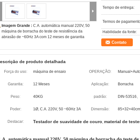
Tempo de entrega:
Termos de pagamento
Imagem Grande :
C.A. automática manual 220V, 50
máquina de borracha do teste de resistência da
Habilidade da fonte:
abrasão de ~60Hz 3A com 12 meses de garantia
Contato
escrição de produto detalhada
Força do uso:
máquina de ensaio
OPERAÇÃO:
Manual+Auto
Garantia:
12 Meses
Aplicação:
Borracha
Peso:
40KG
padrão:
DIN-53516、
Poder:
1Ø, C.A. 220V, 50 ~60Hz 3A
Dimensão:
85×32×40c
Testador de suavidade de couro
material de test
Destacar:
,
.A. automática manual 220V, 50 máquina de borracha do teste de 