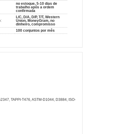
no estoque, 5-10 dias de
trabalho após a ordem
confirmada
L/C, D/A, D/P, T/T, Western
:
Union, MoneyGram, no
dinheiro, compromisso
100 conjuntos por mês
2347, TAPPI-T476, ASTM-D1044, D3884, ISO-