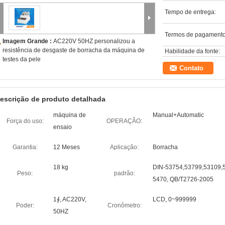
Tempo de entrega:
Termos de pagamento
Imagem Grande :
AC220V 50HZ personalizou a
resistência de desgaste de borracha da máquina de
Habilidade da fonte:
testes da pele
Contato
escrição de produto detalhada
máquina de
Manual+Automatic
Força do uso:
OPERAÇÃO:
ensaio
Garantia:
12 Meses
Aplicação:
Borracha
18 kg
DIN-53754,53799,53109,5
Peso:
padrão:
5470, QB/T2726-2005
1∮, AC220V,
LCD, 0~999999
Poder:
Cronômetro:
50HZ