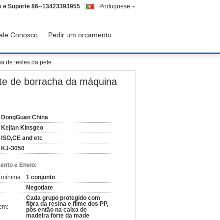
 e Suporte
86--13423393955
Portuguese
ale Conosco
Pedir um orçamento
a de testes da pele
te de borracha da máquina
DongGuan China
Kejian Kinsgeo
ISO,CE and etc
KJ-3050
nto e Envio:
 mínima:
1 conjunto
Negotiate
Cada grupo protegido com
fibra da resina e filme dos PP,
em:
pôs então na caixa de
madeira forte da made