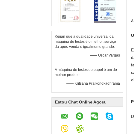
A
U
Kejian que a qualidade universal da
máquina de testes é o melhor, serviço
da após-venda é igualmente grande.
E
—— Oscar Vargas
d
f
A máquina de testes de papel é um do
c
melhor produto.
o
—— Kritsana Praikongkadhrama
P
Estou Chat Online Agora
D