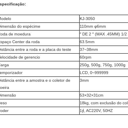
specificação:
odelo
KJ-3050
imensão do espécime
110mm φ6mm
oda de moedura
″ DE 2 ″ (MAX .45MM) 1/2
spaço Center da roda
63.5mm
istância entre a roda e a placa do teste
37~38mm
elocidade de gerencio
60rpm
arga
250g, 500g, 750g, 1000g
emporizador
LCD, 0~999999
istância entre a amostra e o coletor de
3mm
oeira
imensão
53×32×31cm
eso
18kg, com exclusão do col
oder
1∮, AC220V, 50HZ