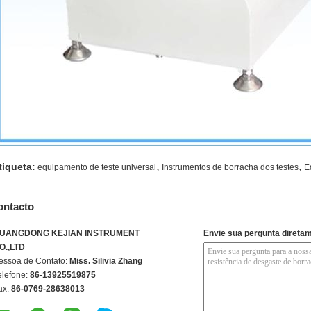
,
,
tiqueta:
equipamento de teste universal
Instrumentos de borracha dos testes
E
ontacto
UANGDONG KEJIAN INSTRUMENT
Envie sua pergunta direta
O.,LTD
essoa de Contato:
Miss. Silivia Zhang
elefone:
86-13925519875
ax:
86-0769-28638013