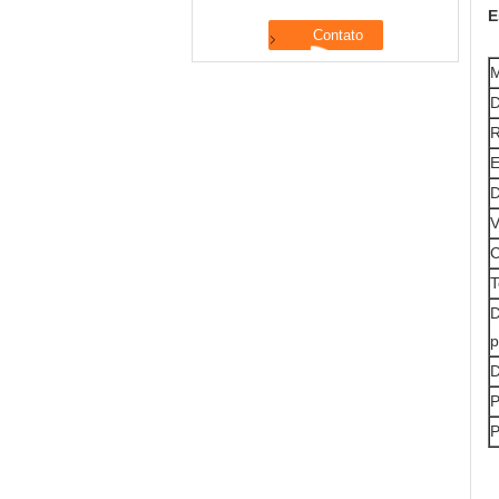
E
M
D
R
E
D
V
C
T
D
p
D
P
P