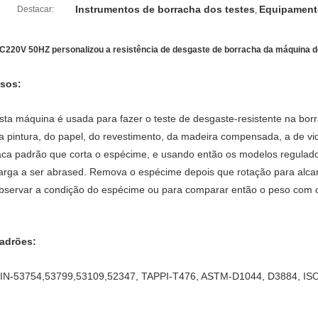
Instrumentos de borracha dos testes
Equipamento
Destacar:
,
C220V 50HZ personalizou a resistência de desgaste de borracha da máquina de
sos:
sta máquina é usada para fazer o teste de desgaste-resistente na borr
a pintura, do papel, do revestimento, da madeira compensada, a de vi
aca padrão que corta o espécime, e usando então os modelos regula
arga a ser abrased. Remova o espécime depois que rotação para alca
bservar a condição do espécime ou para comparar então o peso com o
adrões:
IN-53754,53799,53109,52347, TAPPI-T476, ASTM-D1044, D3884, IS