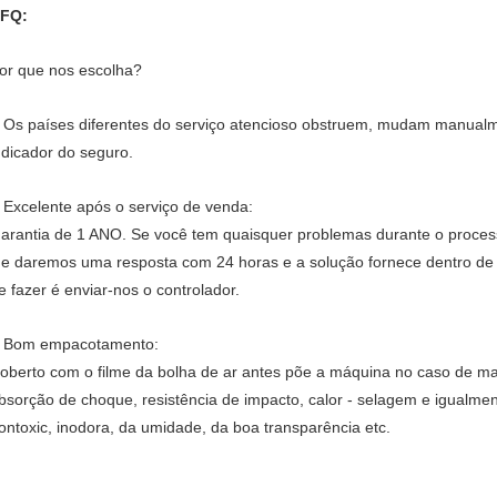
FQ:
or que nos escolha?
Os países diferentes do serviço atencioso obstruem, mudam manualm
.
ndicador do seguro.
Excelente após o serviço de venda:
.
arantia de 1 ANO. Se você tem quaisquer problemas durante o proce
he daremos uma resposta com 24 horas e a solução fornece dentro de 
e fazer é enviar-nos o controlador.
Bom empacotamento:
.
oberto com o filme da bolha de ar antes põe a máquina no caso de m
bsorção de choque, resistência de impacto, calor - selagem e igualme
ontoxic, inodora, da umidade, da boa transparência etc.