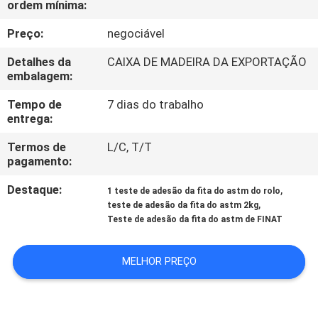
ordem mínima:
CONTROLE
DA
Preço:
negociável
QUALIDADE
Detalhes da
CAIXA DE MADEIRA DA EXPORTAÇÃO
embalagem:
CONTACTE-
Tempo de
7 dias do trabalho
entrega:
NOS
Termos de
L/C, T/T
pagamento:
PEÇA
Destaque:
,
1 teste de adesão da fita do astm do rolo
UMAS
,
teste de adesão da fita do astm 2kg
CITAÇÕES
Teste de adesão da fita do astm de FINAT
MELHOR PREÇO
MAPA
DO
SITE