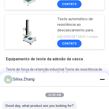
CONTATO
Teste automático de
resistência ao
descascamento para
etiquetas de fita com
USD/2900/SET MOQ:1 conjunto
software de PC de
CONTATO
exibição digital
Equipamento de teste da adesão da casca
Teste de força de retenção industrial Teste de resistência de
retenção de fita sensível à pressão do forno
Siliva Zhang
Máquina de ensaio de flexão de três pontos padrão ASTM
D790 para detecção de resistência à flexão de plástico
11:00 AM
Máquinas de teste universais do motor de C.A. 850mm UTM
2020
Good day, what product are you looking for?