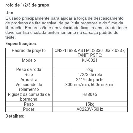
rolo de 1/2/3 de grupo
Uso:
É usado principalmente para ajudar à força de descascamento
de produtos da fita adesiva, da película protetora e do filme da
liberação. Em pressão e em velocidade fixas, a amostra do teste
deve ser lisa e colada uniformemente na carcaça padrão do
teste.
Especificações:
Padrão de projeto
CNS-11888, ASTM D3330, JIS Z 0237,
FANIT, PSTC;
Modelo
KJ-6021
Peso da roda
2kg
Rolo
1/2/3 de rolo
Amostra
2/4/6 de parte
Velocidade do
300mm/min, 600mm/min
rolamento
Rigidez da camada de
Hs80±5
borracha
Peso
15kg
Poder
AC220V/50Hz
Detalhes: