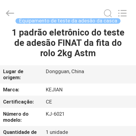
2026
GUANGDONG
KEJIAN
INSTRUMENT
CO.,LTD.
Equipamento de teste da adesão da casca
All
Rights
Reserved.
1 padrão eletrônico do teste
CASA
de adesão FINAT da fita do
PRODUTOS
rolo 2kg Astm
SOBRE
Lugar de
Dongguan, China
origem:
NÓS
Marca:
KEJIAN
EXCURSÃO
Certificação:
CE
DA
Número do
KJ-6021
FÁBRICA
modelo:
Quantidade de
1 unidade